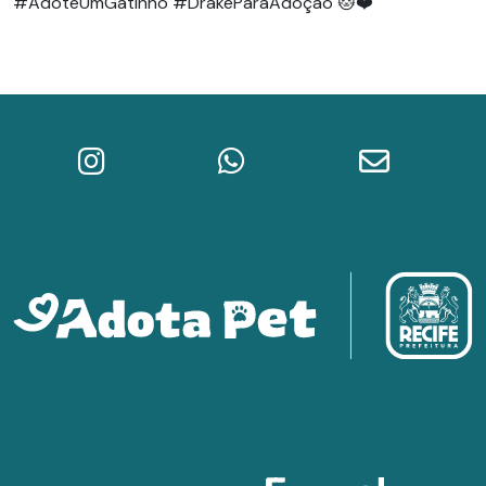
#AdoteUmGatinho #DrakeParaAdoção 🐱❤️
Instagram do Adota Pet
WhatsApp da Prefeitura do Re
E-mail do A